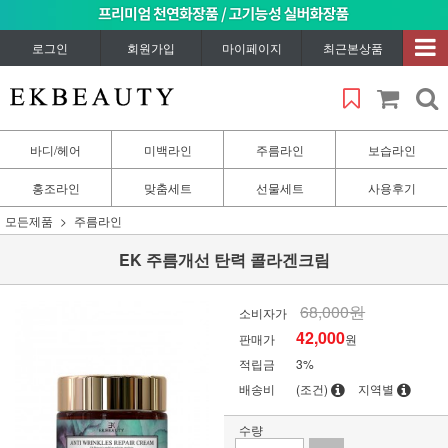
로그인
회원가입
마이페이지
최근본상품
바디/헤어
미백라인
주름라인
보습라인
홍조라인
맞춤세트
선물세트
사용후기
모든제품
주름라인
EK 주름개선 탄력 콜라겐크림
68,000원
소비자가
42,000
판매가
원
적립금
3%
배송비
(조건)
지역별
수량