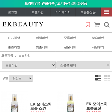
로그인
회원가입
마이페이지
최근본상품
바디/헤어
미백라인
주름라인
보습라인
홍조라인
맞춤세트
선물세트
사용후기
모든제품
보습라인
정렬
EK 모이스처
EK 모이스처
보습로션
보습 스킨